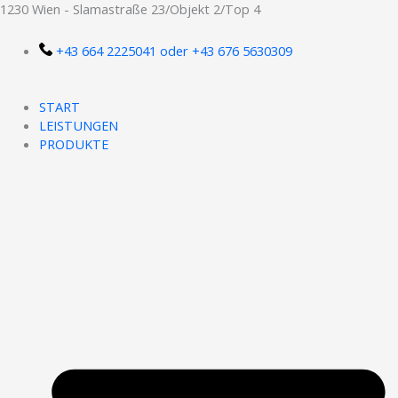
Zum
1230 Wien - Slamastraße 23/Objekt 2/Top 4
Inhalt
springen
+43 664 2225041 oder +43 676 5630309
START
LEISTUNGEN
PRODUKTE