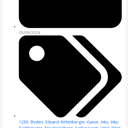
03/09/2024
1230
,
Boden
,
Eduard-Kittenberger-Gasse
,
Inku
,
Inku
Fachberater
,
Neugestaltung
,
Scshauraum
,
Vinyl
,
Wien