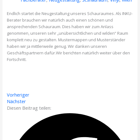
Endlich startet die Neugestaltung unseres Schauraumes. Als INKU-
Berater brauchen wir natürlich auch einen schönen und
ansprechenden Schauraum. Dies haben wir zum Anlass
genommen, unseren sehr „unübersichtlichen und wilden“ Raum
komplett neu zu gestalten. Mustermappen und Musterständer
haben wir ja mittlerweile genug. Wir danken unseren
Geschäftspartnern dafür.Wir berichten natürlich weiter über den
Fortschritt.
Vorheriger
Nächster
Diesen Beitrag teilen: