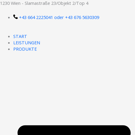
Zum
1230 Wien - Slamastraße 23/Objekt 2/Top 4
Inhalt
springen
+43 664 2225041 oder +43 676 5630309
START
LEISTUNGEN
PRODUKTE