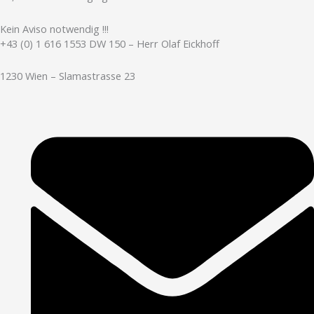
Kein Aviso notwendig !!!
+43 (0) 1 616 1553 DW 150 – Herr Olaf Eickhoff
1230 Wien – Slamastrasse 23