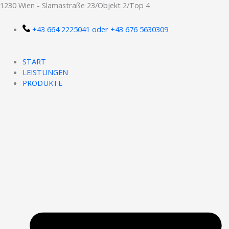
Zum
1230 Wien - Slamastraße 23/Objekt 2/Top 4
Inhalt
springen
+43 664 2225041 oder +43 676 5630309
START
LEISTUNGEN
PRODUKTE