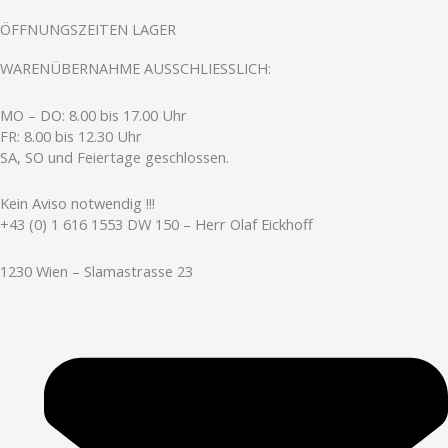
ÖFFNUNGSZEITEN LAGER
WARENÜBERNAHME AUSSCHLIESSLICH:
MO – DO: 8.00 bis 17.00 Uhr
FR: 8.00 bis 12.30 Uhr
SA, SO und Feiertage geschlossen.
Kein Aviso notwendig !!!
+43 (0) 1 616 1553 DW 150 – Herr Olaf Eickhoff
1230 Wien – Slamastrasse 23